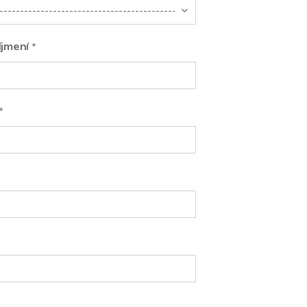
jmení *
*