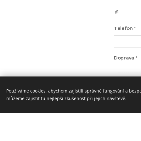
Telefon *
Doprava *
Platba *
Používáme cookies, abychom zajistili správné fungování a bezp
můžeme zajistit tu nejlepší zkušenost při jejich návštěvě.
IČO