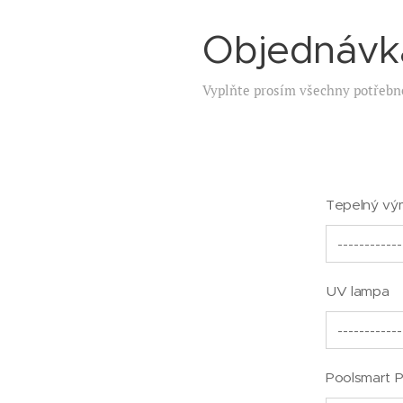
Objednávk
Vyplňte prosím všechny potřebn
Tepelný vý
UV lampa
Poolsmart P