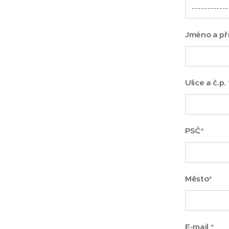
Jméno a pří
Ulice a č.p. 
PSČ*
Město*
E-mail *