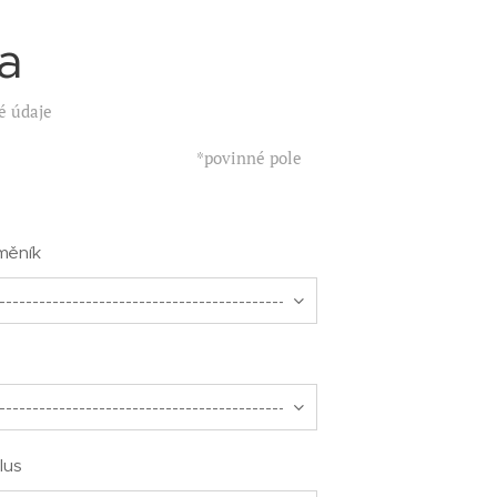
a
é údaje
*povinné pole
měník
lus